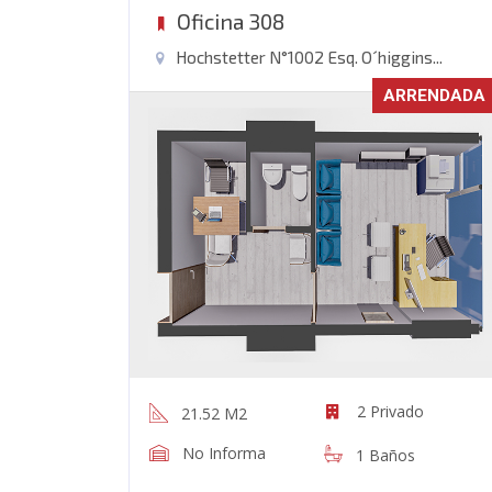
Oficina 308
Hochstetter N°1002 Esq. O´higgins...
ARRENDADA
2 Privado
21.52 M2
No Informa
1 Baños