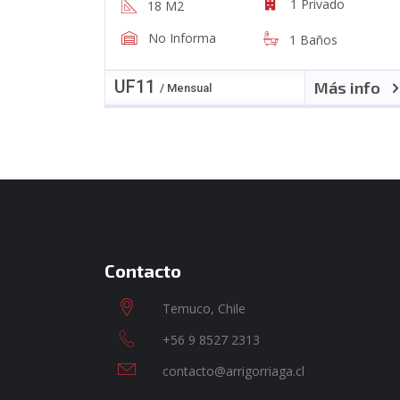
1 Privado
18 M2
No Informa
1 Baños
UF
11
Más info
/ Mensual
Contacto
Temuco, Chile
+56 9 8527 2313
contacto@arrigorriaga.cl