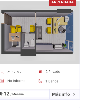
ARRENDADA
2 Privado
21.52 M2
No Informa
1 Baños
UF
12
Más info
/ Mensual