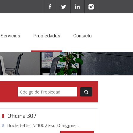
Servicios
Propiedades
Contacto
Desarrollo de Proyectos inmobiliarios
Arriendo de Propiedades
Evaluación de proyectos inmobiliarios
Presupuestos de construcción
Oficina 307
Hochstetter N°1002 Esq. O´higgins...