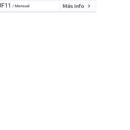
UF
11
Más info
/ Mensual