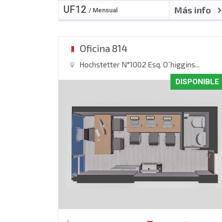
UF
12
Más info
/ Mensual
Oficina 814
Hochstetter N°1002 Esq. O´higgins...
DISPONIBLE