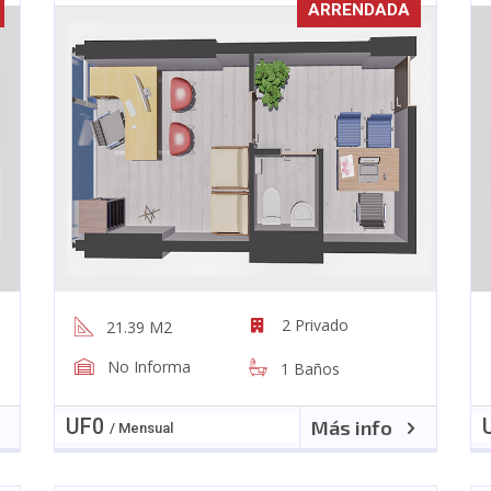
ARRENDADA
2 Privado
21.39 M2
No Informa
1 Baños
UF
0
Más info
/ Mensual