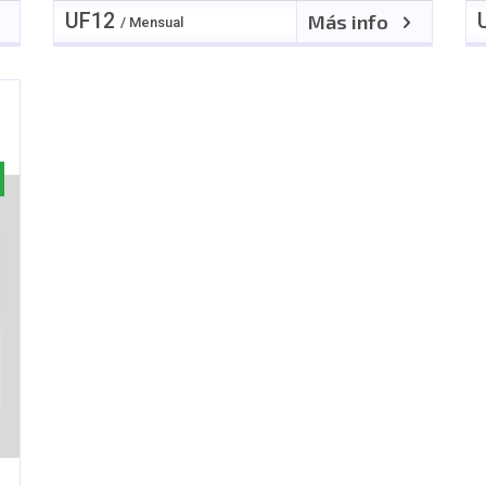
UF
12
Más info
/ Mensual