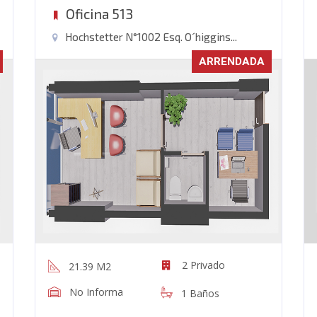
Oficina 513
Hochstetter N°1002 Esq. O´higgins...
ARRENDADA
2 Privado
21.39 M2
No Informa
1 Baños